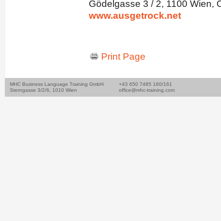
Gödelgasse 3 / 2, 1100 Wien, Ö
www.ausgetrock.net
Print Page
MHC Business Language Training GmbH
+43 650 7485 160/161
Sterngasse 3/2/6, 1010 Wien
office@mhc-training.com