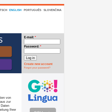
TSCH
ENGLISH
PORTUGUÊS
SLOVENČINA
E-mail:
*
Password:
*
Create new account
Forgot your password?
aten von
aus zur
e Daten
eitung Ihrer