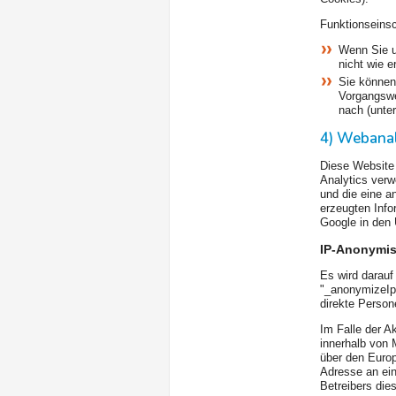
Funktionseins
Wenn Sie u
nicht wie e
Sie können 
Vorgangswei
nach (unte
4) Webana
Diese Website 
Analytics verw
und die eine a
erzeugten Info
Google in den 
IP-Anonymis
Es wird darauf
"_anonymizeIp(
direkte Person
Im Falle der A
innerhalb von 
über den Europ
Adresse an ein
Betreibers die