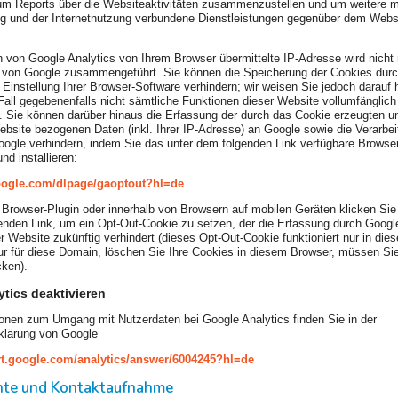
m Reports über die Websiteaktivitäten zusammenzustellen und um weitere m
g und der Internetnutzung verbundene Dienstleistungen gegenüber dem Websi
von Google Analytics von Ihrem Browser übermittelte IP-Adresse wird nicht 
 von Google zusammengeführt. Sie können die Speicherung der Cookies durc
Einstellung Ihrer Browser-Software verhindern; wir weisen Sie jedoch darauf 
Fall gegebenenfalls nicht sämtliche Funktionen dieser Website vollumfänglic
 Sie können darüber hinaus die Erfassung der durch das Cookie erzeugten un
bsite bezogenen Daten (inkl. Ihrer IP-Adresse) an Google sowie die Verarbei
ogle verhindern, indem Sie das unter dem folgenden Link verfügbare Browser
nd installieren:
google.com/dlpage/gaoptout?hl=de
 Browser-Plugin oder innerhalb von Browsern auf mobilen Geräten klicken Sie 
nden Link, um ein Opt-Out-Cookie zu setzen, der die Erfassung durch Googl
er Website zukünftig verhindert (dieses Opt-Out-Cookie funktioniert nur in die
r für diese Domain, löschen Sie Ihre Cookies in diesem Browser, müssen Si
cken).
tics deaktivieren
onen zum Umgang mit Nutzerdaten bei Google Analytics finden Sie in der
klärung von Google
rt.google.com/analytics/answer/6004245?hl=de
chte und Kontaktaufnahme