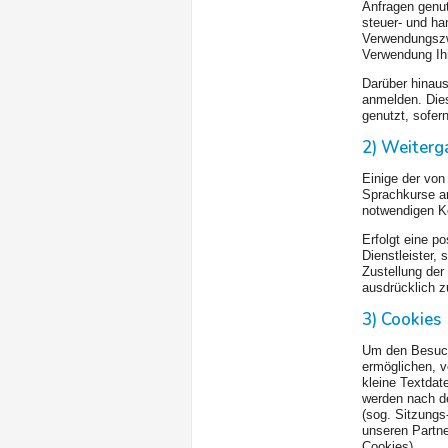
Anfragen genut
steuer- und ha
Verwendungszwe
Verwendung Ihr
Darüber hinau
anmelden. Die
genutzt, sofern
2) Weiterg
Einige der vo
Sprachkurse an
notwendigen K
Erfolgt eine p
Dienstleister,
Zustellung der
ausdrücklich 
3) Cookies
Um den Besuch 
ermöglichen, v
kleine Textdat
werden nach d
(sog. Sitzungs
unseren Partn
Cookies).