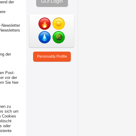
GO! Login
hend der
tere
-Newsletter
Newsletters
ng der
Personality Profile
nen Post-
er vor der
rn Sie hier
nen zu
 es sich um
n Cookies
elöscht
s oder
istente