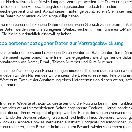
zt. Nach vollständiger Abwicklung des Vertrages werden Ihre Daten entsprec
ndelsrechtlichen Aufbewahrungsfristen gespeichert, jedoch für andere
cke gesperrt und nach Ablauf dieser Fristen gelöscht, sofern Sie in die wei
er Daten nicht ausdrücklich eingewilligt haben.
s werden personenbezogene Daten erhoben, wenn Sie sich zu unserem E-Mail
se Daten werden von uns zu eigenen Werbezwecken in Form unseres E-Mail-
 Sie hierin ausdrücklich eingewilligt haben.
abe personenbezogener Daten zur Vertragsabwicklung
n uns erhobenen personenbezogenen Daten werden im Rahmen der Durchführu
 die beauftragten SprachtrainerInnen weitergegeben, allerdings nur die dafür
ontaktdaten wie Name, Email, Telefon-Nummer und Kurs-Nummer.
ostalische Zustellung von Kursunterlagen und/oder Büchern durch einen exter
 so geben wir den Namen des Empfängers, die Lieferadresse und Telefonnumm
 Ware zum Zwecke der Abstimmung eines Liefertermins an diesen weiter, sofe
zustimmen.
unserer Website attraktiv zu gestalten und die Nutzung bestimmter Funktio
erwenden wir auf verschiedenen Seiten sogenannte Cookies. Hierbei handelt
eien, die auf Ihrem Endgerät abgelegt werden. Einige der von uns verwendete
em Ende der Browser-Sitzung, also nach Schließen Ihres Browsers, wieder g
-Cookies). Andere Cookies verbleiben auf Ihrem Endgerät und ermöglichen un
erunternehmen, Ihren Browser beim nächsten Besuch wiederzuerkennen (pers