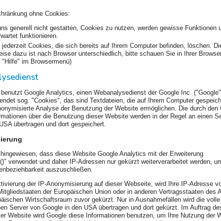
chränkung ohne Cookies:
ns generell nicht gestatten, Cookies zu nutzen, werden gewisse Funktionen 
rwartet funktionieren.
jederzeit Cookies, die sich bereits auf Ihrem Computer befinden, löschen. Di
se dazu ist nach Browser unterschiedlich, bitte schauen Sie in Ihrer Browse
r "Hilfe" im Browsermenü)
lysedienst
benutzt Google Analytics, einen Webanalysedienst der Google Inc. ("Google"
endet sog. "Cookies", das sind Textdateien, die auf Ihrem Computer gespeic
nonymisierte Analyse der Benutzung der Website ermöglichen. Die durch den
rmationen über die Benutzung dieser Website werden in der Regel an einen S
USA übertragen und dort gespeichert.
ierung
 hingewiesen, dass diese Website Google Analytics mit der Erweiterung
)" verwendet und daher IP-Adressen nur gekürzt weiterverarbeitet werden, u
enbeziehbarkeit auszuschließen.
ktivierung der IP-Anonymisierung auf dieser Webseite, wird Ihre IP-Adresse 
Mitgliedstaaten der Europäischen Union oder in anderen Vertragsstaaten de
äischen Wirtschaftsraum zuvor gekürzt. Nur in Ausnahmefällen wird die volle
en Server von Google in den USA übertragen und dort gekürzt. Im Auftrag de
ser Website wird Google diese Informationen benutzen, um Ihre Nutzung der 