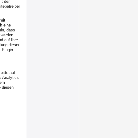
it der
tebetreiber
mit
h eine
hin, dass
h werden
d auf Ihre
tung dieser
-Plugin
bitte auf
e Analytics
sem
e diesen