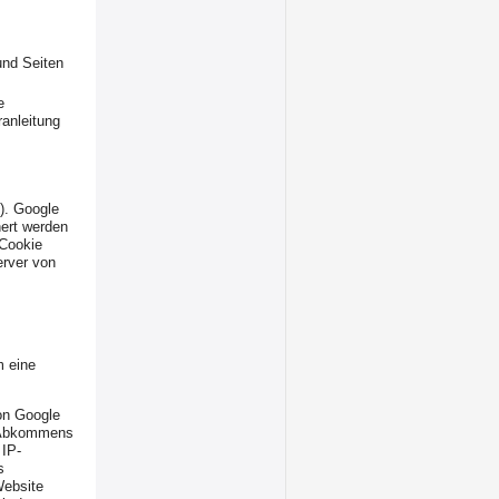
und Seiten
e
ranleitung
). Google
hert werden
 Cookie
erver von
m eine
von Google
s Abkommens
 IP-
s
Website