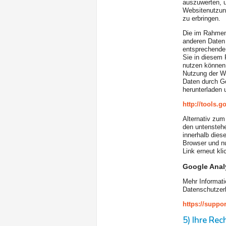
auszuwerten, u
Websitenutzun
zu erbringen.
Die im Rahmen 
anderen Daten
entsprechende 
Sie in diesem 
nutzen können.
Nutzung der We
Daten durch Go
herunterladen u
http://tools.
Alternativ zum
den untenstehe
innerhalb dies
Browser und nu
Link erneut kli
Google Analy
Mehr Informati
Datenschutzer
https://suppo
5) Ihre Re