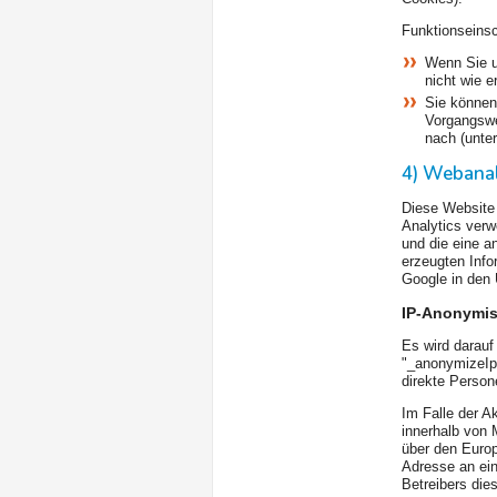
Funktionseins
Wenn Sie u
nicht wie e
Sie können 
Vorgangswei
nach (unte
4) Webana
Diese Website 
Analytics verw
und die eine a
erzeugten Info
Google in den 
IP-Anonymis
Es wird darauf
"_anonymizeIp(
direkte Person
Im Falle der A
innerhalb von 
über den Europ
Adresse an ein
Betreibers die