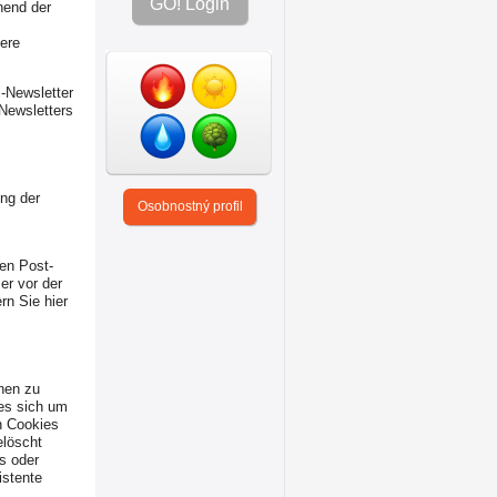
GO! Login
hend der
tere
-Newsletter
Newsletters
ng der
Osobnostný profil
nen Post-
er vor der
rn Sie hier
nen zu
 es sich um
n Cookies
elöscht
s oder
istente