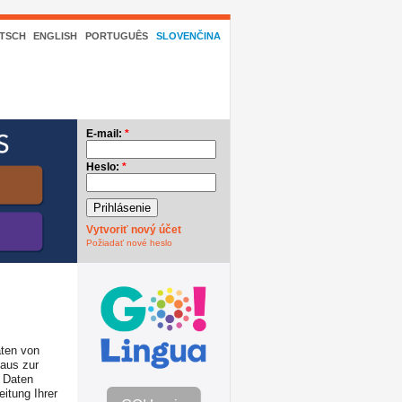
TSCH
ENGLISH
PORTUGUÊS
SLOVENČINA
E-mail:
*
Heslo:
*
Vytvoriť nový účet
Požiadať nové heslo
aten von
aus zur
e Daten
eitung Ihrer