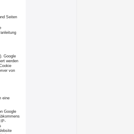
und Seiten
e
ranleitung
). Google
hert werden
 Cookie
erver von
m eine
von Google
s Abkommens
 IP-
s
Website