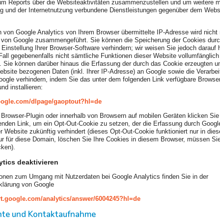
m Reports über die Websiteaktivitäten zusammenzustellen und um weitere m
g und der Internetnutzung verbundene Dienstleistungen gegenüber dem Websi
von Google Analytics von Ihrem Browser übermittelte IP-Adresse wird nicht 
 von Google zusammengeführt. Sie können die Speicherung der Cookies durc
Einstellung Ihrer Browser-Software verhindern; wir weisen Sie jedoch darauf 
Fall gegebenenfalls nicht sämtliche Funktionen dieser Website vollumfänglic
 Sie können darüber hinaus die Erfassung der durch das Cookie erzeugten un
bsite bezogenen Daten (inkl. Ihrer IP-Adresse) an Google sowie die Verarbei
ogle verhindern, indem Sie das unter dem folgenden Link verfügbare Browser
nd installieren:
google.com/dlpage/gaoptout?hl=de
 Browser-Plugin oder innerhalb von Browsern auf mobilen Geräten klicken Sie 
nden Link, um ein Opt-Out-Cookie zu setzen, der die Erfassung durch Googl
er Website zukünftig verhindert (dieses Opt-Out-Cookie funktioniert nur in die
r für diese Domain, löschen Sie Ihre Cookies in diesem Browser, müssen Si
cken).
tics deaktivieren
onen zum Umgang mit Nutzerdaten bei Google Analytics finden Sie in der
klärung von Google
rt.google.com/analytics/answer/6004245?hl=de
chte und Kontaktaufnahme