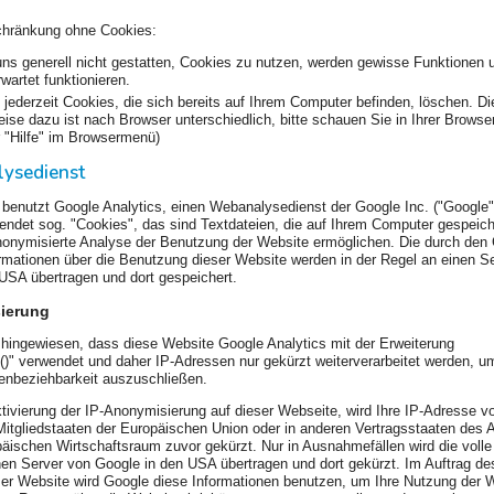
chränkung ohne Cookies:
ns generell nicht gestatten, Cookies zu nutzen, werden gewisse Funktionen 
rwartet funktionieren.
jederzeit Cookies, die sich bereits auf Ihrem Computer befinden, löschen. Di
se dazu ist nach Browser unterschiedlich, bitte schauen Sie in Ihrer Browse
r "Hilfe" im Browsermenü)
lysedienst
benutzt Google Analytics, einen Webanalysedienst der Google Inc. ("Google"
endet sog. "Cookies", das sind Textdateien, die auf Ihrem Computer gespeic
nonymisierte Analyse der Benutzung der Website ermöglichen. Die durch den
rmationen über die Benutzung dieser Website werden in der Regel an einen S
USA übertragen und dort gespeichert.
ierung
 hingewiesen, dass diese Website Google Analytics mit der Erweiterung
)" verwendet und daher IP-Adressen nur gekürzt weiterverarbeitet werden, u
enbeziehbarkeit auszuschließen.
ktivierung der IP-Anonymisierung auf dieser Webseite, wird Ihre IP-Adresse 
Mitgliedstaaten der Europäischen Union oder in anderen Vertragsstaaten de
äischen Wirtschaftsraum zuvor gekürzt. Nur in Ausnahmefällen wird die volle
en Server von Google in den USA übertragen und dort gekürzt. Im Auftrag de
ser Website wird Google diese Informationen benutzen, um Ihre Nutzung der 