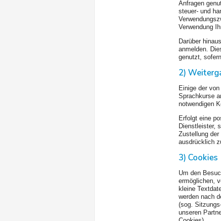
Anfragen genut
steuer- und ha
Verwendungszwe
Verwendung Ihr
Darüber hinau
anmelden. Die
genutzt, sofern
2) Weiterg
Einige der vo
Sprachkurse an
notwendigen K
Erfolgt eine p
Dienstleister,
Zustellung der
ausdrücklich 
3) Cookies
Um den Besuch 
ermöglichen, v
kleine Textdat
werden nach d
(sog. Sitzungs
unseren Partn
Cookies).