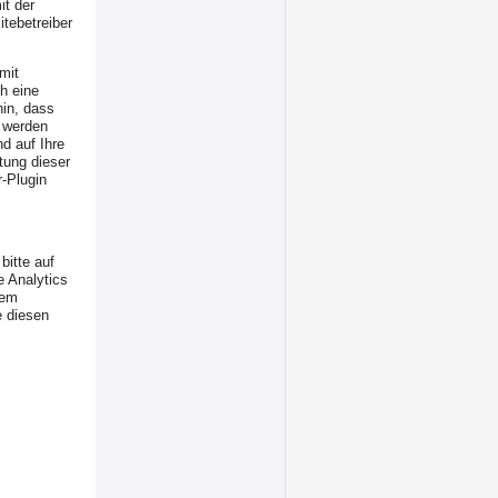
it der
tebetreiber
mit
h eine
hin, dass
h werden
d auf Ihre
tung dieser
-Plugin
bitte auf
e Analytics
sem
e diesen