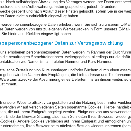
zt. Nach vollständiger Abwicklung des Vertrages werden Ihre Daten entsprec
ndelsrechtlichen Aufbewahrungsfristen gespeichert, jedoch für andere
cke gesperrt und nach Ablauf dieser Fristen gelöscht, sofern Sie in die wei
er Daten nicht ausdrücklich eingewilligt haben.
s werden personenbezogene Daten erhoben, wenn Sie sich zu unserem E-Mail
se Daten werden von uns zu eigenen Werbezwecken in Form unseres E-Mail-
 Sie hierin ausdrücklich eingewilligt haben.
abe personenbezogener Daten zur Vertragsabwicklung
n uns erhobenen personenbezogenen Daten werden im Rahmen der Durchführu
 die beauftragten SprachtrainerInnen weitergegeben, allerdings nur die dafür
ontaktdaten wie Name, Email, Telefon-Nummer und Kurs-Nummer.
ostalische Zustellung von Kursunterlagen und/oder Büchern durch einen exter
 so geben wir den Namen des Empfängers, die Lieferadresse und Telefonnumm
 Ware zum Zwecke der Abstimmung eines Liefertermins an diesen weiter, sofe
zustimmen.
unserer Website attraktiv zu gestalten und die Nutzung bestimmter Funktio
erwenden wir auf verschiedenen Seiten sogenannte Cookies. Hierbei handelt
eien, die auf Ihrem Endgerät abgelegt werden. Einige der von uns verwendete
em Ende der Browser-Sitzung, also nach Schließen Ihres Browsers, wieder g
-Cookies). Andere Cookies verbleiben auf Ihrem Endgerät und ermöglichen un
erunternehmen, Ihren Browser beim nächsten Besuch wiederzuerkennen (pers