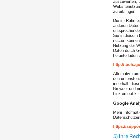
auszuwerten, u
Websitenutzun
zu erbringen.
Die im Rahmen 
anderen Daten
entsprechende 
Sie in diesem 
nutzen können.
Nutzung der We
Daten durch Go
herunterladen u
http://tools.
Alternativ zum
den untenstehe
innerhalb dies
Browser und nu
Link erneut kli
Google Analy
Mehr Informati
Datenschutzer
https://suppo
5) Ihre Re