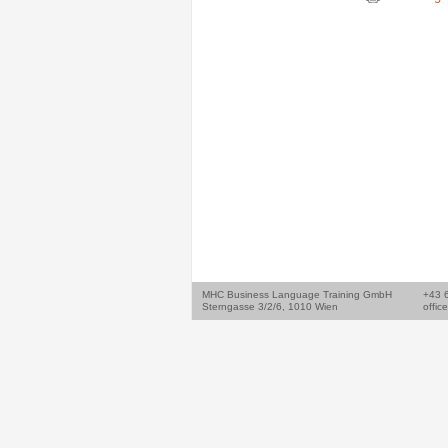
MHC Business Language Training GmbH
+43 
Sterngasse 3/2/6, 1010 Wien
offic