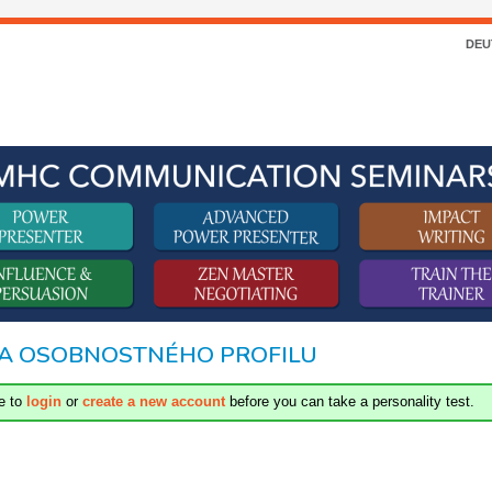
DEU
A OSOBNOSTNÉHO PROFILU
e to
login
or
create a new account
before you can take a personality test.