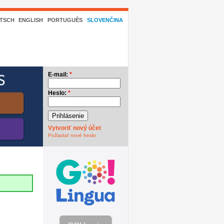
TSCH
ENGLISH
PORTUGUÊS
SLOVENČINA
E-mail:
*
Heslo:
*
Vytvoriť nový účet
Požiadať nové heslo