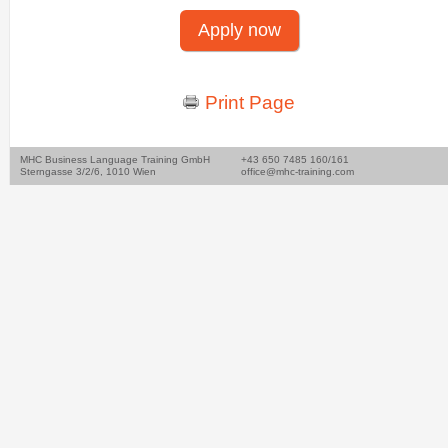
Apply now
Print Page
MHC Business Language Training GmbH
+43 650 7485 160/161
Sterngasse 3/2/6, 1010 Wien
office@mhc-training.com